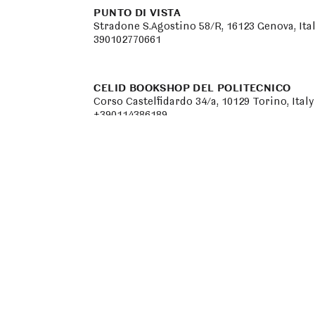
PUNTO DI VISTA
Stradone S.Agostino 58/R, 16123 Genova, Ita
390102770661
CELID BOOKSHOP DEL POLITECNICO
Corso Castelfidardo 34/a, 10129 Torino, Italy
+390114386189
LA BIENNALE DI VENEZIA - GIARDINI
Sestiere Castello, 30122 Venezia, Italy
390415218711
SKIRA TRIENNALE
Viale Alemagna, 6, 20121 Milano, Italy
3902724341
FALSO DEMETRIO LIBRERIA